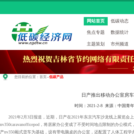
网站首页
低碳动态
焦点专题
数据统计
主题策划
市州频道
您目前的位置：
首页
--
低碳产品
日产推出移动办公室房车
时间：2021-2-8 来源：中国
2021年2月3日报道，近期，日产在2021年东京汽车沙龙线上展览会
nv350caravanofficepod，将居家办公变成了不受时间地点限制的
产nv350厢式货车为基础，设有带电脑桌的办公室，还配置了人体工程