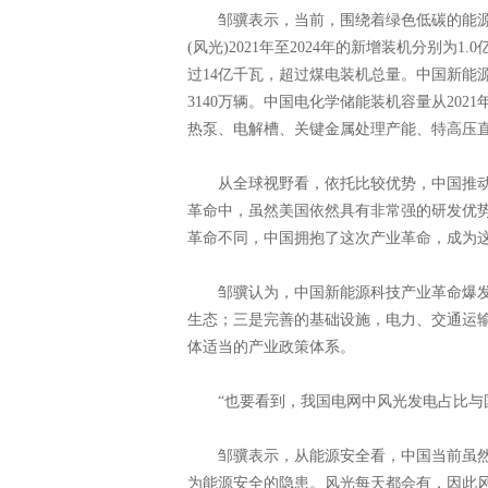
邹骥表示，当前，围绕着绿色低碳的能源
(风光)2021年至2024年的新增装机分别为1.
过14亿千瓦，超过煤电装机总量。中国新能源车保
3140万辆。中国电化学储能装机容量从2021年的
热泵、电解槽、关键金属处理产能、特高压直
从全球视野看，依托比较优势，中国推动了
革命中，虽然美国依然具有非常强的研发优
革命不同，中国拥抱了这次产业革命，成为这
邹骥认为，中国新能源科技产业革命爆发
生态；三是完善的基础设施，电力、交通运
体适当的产业政策体系。
“也要看到，我国电网中风光发电占比与国
邹骥表示，从能源安全看，中国当前虽然
为能源安全的隐患。风光每天都会有，因此