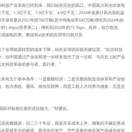
科技产业革命已经到来，我们站在历史的风口。中国风力和光伏发电
0亿千瓦、1.2亿千瓦、3.0亿千瓦、4.0亿千瓦，2024年底累计风光装机超
有量从2021年的784万辆(其中纯电动车640万辆)增长到2024年的
1.44gw(世界第二)，增长到2024年的73.76gw。此外，动力电池、
流输电距离、数据和ai技术的应用等日新月异。
全球能源转型的成本下降，站在全球供应链关键位置。“此次科技
势，但中国通过产业化和进一步研发迭代了这一过程。与历史上的产业
次科技革命的参与者、践行者。”
具有五个基本条件：一是规模经济；二是完整的制造业体系和产业链
输、热力系统、通讯、移动互联网；四是工程人才培养与储备；五是总
际对标相比差距还比较大。”邹骥说。
还依赖煤炭，但二三十年后，煤炭开采成本上升、储量的不确定将成
风光是最安全的能源、最优良的资产。空气质量的效益和气候减排效益