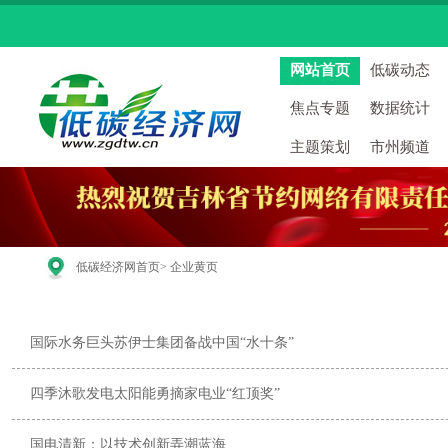
网站首页
低碳动态
焦点专题
数据统计
主题策划
市州频道
低碳经济网首页
> 企业黄页
国际水务巨头苏伊士集团备战中国“水十条”
四季沐歌发电太阳能勇摘家电业“红顶奖”
国电清新：以技术创新弄潮蓝海