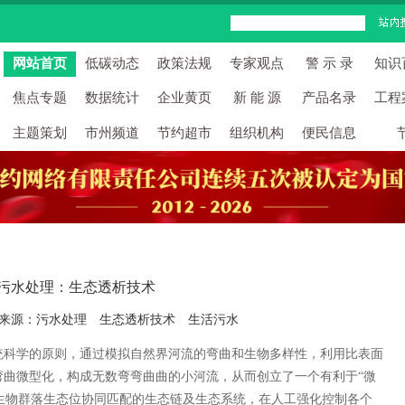
网站首页
低碳动态
政策法规
专家观点
警 示 录
知识
焦点专题
数据统计
企业黄页
新 能 源
产品名录
工程
主题策划
市州频道
节约超市
组织机构
便民信息
污水处理：生态透析技术
3-7 来源：污水处理 生态透析技术 生活污水
统科学的原则，通过模拟自然界河流的弯曲和生物多样性，利用比表面
弯曲微型化，构成无数弯弯曲曲的小河流，从而创立了一个有利于“微
个生物群落生态位协同匹配的生态链及生态系统，在人工强化控制各个