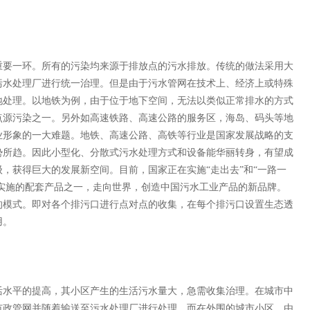
用
要一环。所有的污染均来源于排放点的污水排放。传统的做法采用大
污水处理厂进行统一治理。但是由于污水管网在技术上、经济上或特殊
地处理。以地铁为例，由于位于地下空间，无法以类似正常排水的方式
点源污染之一。另外如高速铁路、高速公路的服务区，海岛、码头等地
业形象的一大难题。地铁、高速公路、高铁等行业是国家发展战略的支
势所趋。因此小型化、分散式污水处理方式和设备能华丽转身，有望成
，获得巨大的发展新空间。目前，国家正在实施“走出去”和“一路一
略实施的配套产品之一，走向世界，创造中国污水工业产品的新品牌。
的模式。即对各个排污口进行点对点的收集，在每个排污口设置生态透
用。
水平的提高，其小区产生的生活污水量大，急需收集治理。在城市中
市政管网并随着输送至污水处理厂进行处理。而在外围的城市小区，由