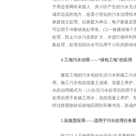
于周边管网尚未接入，其小区产生的污水无
城市边远的地方，急需小型化的污水治理技术
家庭独立处理。以家庭为单位，每户家庭设置一
可以用于冲厕或鱼缸养鱼。(2)一栋楼或每
处理，防止污水污染面扩大，并进行循环利用
集处理，处理后的出水可以用于小区内部绿
4.工地污水治理——“绿色工地”的应用
建筑工地的污水包括生活污水和施工污水
用。施工污水包括混凝土浇灌、混凝土养护
水的治理模式为：(1)生活污水处理后回用
处理后用于各施工用水，包括混凝土养护、车
经过静置除砂后就地回用到车辆冲洗，形成
5.应急型应用——适用于污水处理任务
除了以上几种类型十分适合“生态透析技术