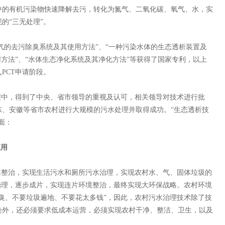
中的有机污染物快速降解去污，转化为氮气、二氧化碳、氧气、水，实
的“三无处理”。
气的去污除臭系统及其使用方法”、“一种污染水体的生态透析装置及
用方法”、“水体生态净化系统及其净化方法”等获得了国家专利，以上
PCT申请阶段。
中，得到了中央、省市领导的重视及认可，相关领导对技术进行批
东、安徽等省市农村进行大规模的污水处理并取得成功。“生态透析技
面：
应用
整治，实现生活污水和厕所污水治理，实现农村水、气、固体垃圾的
治理，逐步成片，实现连片环境整治，最终实现大环保战略。农村环境
臭、不要垃圾遍地、不要花太多钱”，因此，农村污水治理技术除了技
染外，还必须要求低成本运营，必须实现农村干净、整洁、卫生，以及