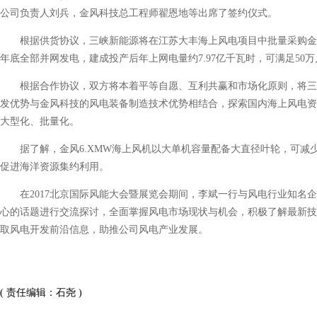
公司负责人刘兵，金风科技总工程师翟恩地等出席了签约仪式。
根据供货协议，三峡新能源将在江苏大丰海上风电项目中批量采购金风科技
年底全部并网发电，建成投产后年上网电量约7.97亿千瓦时，可满足50
根据合作协议，双方将本着平等自愿、互利共赢和市场化原则，将三
发优势与金风科技的风电装备制造技术优势相结合，探索国内海上风电资
大型化、批量化。
据了解，金风6.XMW海上风机以大单机容量配备大直径叶轮，可减
促进海洋资源集约利用。
在2017北京国际风能大会暨展览会期间，李斌一行与风电行业知名企
心的话题进行交流探讨，全面掌握风电市场现状与机会，积极了解最新技
取风电开发前沿信息，助推公司风电产业发展。
( 责任编辑：石尧 )