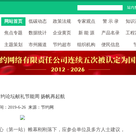
网站首页
低碳动态
政策法规
专家观点
警 示 录
知识
焦点专题
数据统计
企业黄页
新 能 源
产品名录
工程
主题策划
市州频道
节约超市
组织机构
便民信息
约论坛献礼节能周 扬帆再起航
间：2019-6-26 来源：节约网
心（第一站）帷幕刚刚落下，应参会单位及多方人士建议，