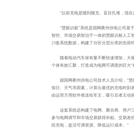
“以前充电是随到随充、盲目扎堆，现在是
“慧眼识桩”系统是国网衢州供电公司基于
智控、市场交易智治于一体的慧眼识桩人工
23套系统数据，构建了分区分层分类的负荷
随着电动汽车保有量不断快速增加，大规模
个体有效汇聚，打造成为电网可调度的巨大“
据国网衢州供电公司技术人员介绍，“慧眼
假日、天气等因素，计算出最优的充电时刻表
由运营方用软件推送给车主，吸引后者主动
这套系统还构建了电网、聚合商、用户三方
参与电网调节和市场交易获得补贴、交易差
段充电，盘活可调资源、降低运行成本。”