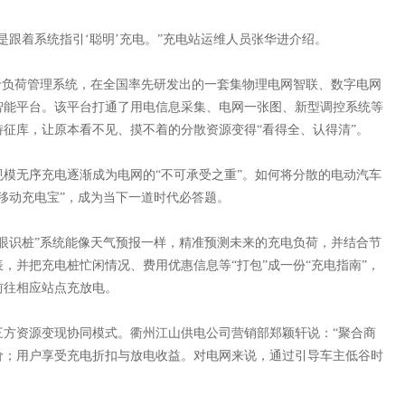
跟着系统指引‘聪明’充电。”充电站运维人员张华进介绍。
负荷管理系统，在全国率先研发出的一套集物理电网智联、数字电网
智能平台。该平台打通了用电信息采集、电网一张图、新型调控系统等
特征库，让原本看不见、摸不着的分散资源变得“看得全、认得清”。
无序充电逐渐成为电网的“不可承受之重”。如何将分散的电动汽车
移动充电宝”，成为当下一道时代必答题。
识桩”系统能像天气预报一样，精准预测未来的充电负荷，并结合节
，并把充电桩忙闲情况、费用优惠信息等“打包”成一份“充电指南”，
前往相应站点充放电。
资源变现协同模式。衢州江山供电公司营销部郑颖轩说：“聚合商
价；用户享受充电折扣与放电收益。对电网来说，通过引导车主低谷时