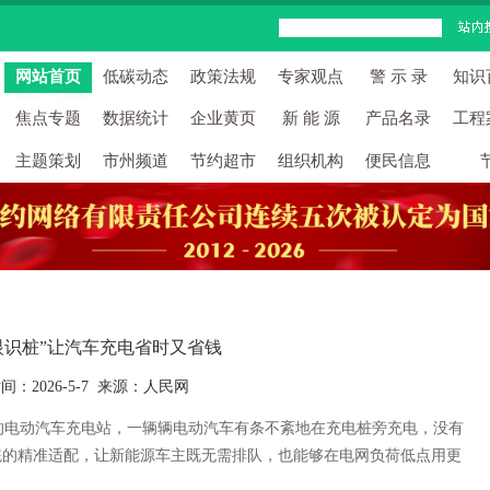
网站首页
低碳动态
政策法规
专家观点
警 示 录
知识
焦点专题
数据统计
企业黄页
新 能 源
产品名录
工程
主题策划
市州频道
节约超市
组织机构
便民信息
眼识桩”让汽车充电省时又省钱
间：2026-5-7 来源：人民网
电动汽车充电站，一辆辆电动汽车有条不紊地在充电桩旁充电，没有
统的精准适配，让新能源车主既无需排队，也能够在电网负荷低点用更