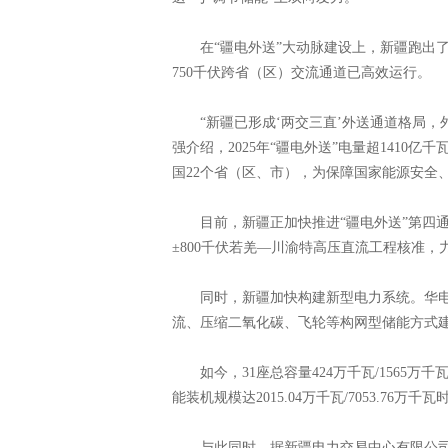
在“疆电外送”大动脉建设上，新疆跑出了
750千伏跨省（区）交流通道已高效运行。
“新疆已形成‘两交三直’外送通道格局，外
强介绍，2025年“疆电外送”电量超141
国22个省（区、市），为保障国家能源安全
目前，新疆正加快推进“疆电外送”第四通
±800千伏若羌—川渝特高压直流工程核准，力
同时，新疆加快构建新型电力系统。华电
流、压缩二氧化碳、飞轮等构网型储能方式
如今，31座总容量424万千瓦/1565万千
能装机规模达2015.04万千瓦/7053.76万千瓦
与此同时，据新疆电力交易中心有限公司