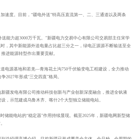
加速度。目前，“疆电外送”特高压直流第一、二、三通道以及两条
送能力超3000万千瓦。”新疆电力交易中心有限公司交易部主任宋学
0亿千瓦时，其中新能源外送电量占比超三分之一，绿电正源源不断输送至全
、推进能源转型作出重要贡献。
道电源基地和若羌—青海花土沟750千伏输变电工程建设，全力推动
争2027年形成“三交四直”格局。
新疆发电有限公司推动科技创新与产业创新深度融合，推进全钒液
建设，示范建成乌鲁木齐、喀什2个大型独立储能电站。
瓦时储能电站的“稳定器”作用持续显现。截至2025年，新疆电网新型储
时。
副总经理高博介绍，目前新疆已形成覆盖全主体、全品种、全周期的