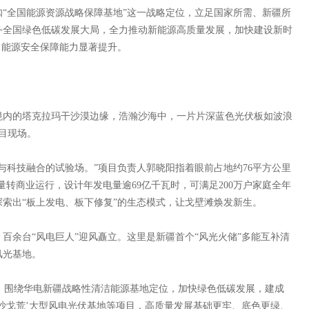
全国能源资源战略保障基地”这一战略定位，立足国家所需、新疆所
务全国绿色低碳发展大局，全力推动新能源高质量发展，加快建设新时
，能源安全保障能力显著提升。
内的塔克拉玛干沙漠边缘，浩瀚沙海中，一片片深蓝色光伏板如波浪
项目现场。
科技融合的试验场。”项目负责人郭晓阳指着眼前占地约76平方公里
全容量转商业运行，设计年发电量逾69亿千瓦时，可满足200万户家庭全年
索出“板上发电、板下修复”的生态模式，让戈壁滩焕发新生。
余台“风电巨人”迎风矗立。这里是新疆首个“风光火储”多能互补清
风光基地。
，围绕华电新疆战略性清洁能源基地定位，加快绿色低碳发展，建成
沙戈荒’大型风电光伏基地等项目，高质量发展基础更牢、底色更绿、