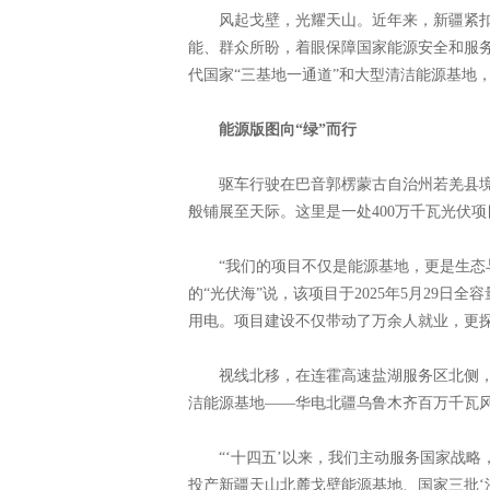
风起戈壁，光耀天山。近年来，新疆紧扣“
能、群众所盼，着眼保障国家能源安全和服
代国家“三基地一通道”和大型清洁能源基地
能源版图向“绿”而行
驱车行驶在巴音郭楞蒙古自治州若羌县境
般铺展至天际。这里是一处400万千瓦光伏
“我们的项目不仅是能源基地，更是生态与
的“光伏海”说，该项目于2025年5月29日
用电。项目建设不仅带动了万余人就业，更探
视线北移，在连霍高速盐湖服务区北侧，百
洁能源基地——华电北疆乌鲁木齐百万千瓦
“‘十四五’以来，我们主动服务国家战略
投产新疆天山北麓戈壁能源基地、国家三批‘