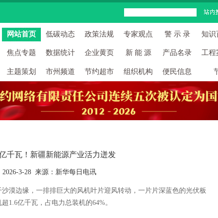
网站首页
低碳动态
政策法规
专家观点
警 示 录
知识
焦点专题
数据统计
企业黄页
新 能 源
产品名录
工程
主题策划
市州频道
节约超市
组织机构
便民信息
.6亿千瓦！新疆新能源产业活力迸发
2026-3-28 来源：新华每日电讯
沙漠边缘，一排排巨大的风机叶片迎风转动，一片片深蓝色的光伏板
超1.6亿千瓦，占电力总装机的64%。