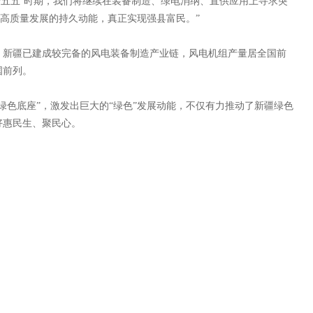
五五’时期，我们将继续在装备制造、绿电消纳、直供应用上寻求突
为高质量发展的持久动能，真正实现强县富民。”
新疆已建成较完备的风电装备制造产业链，风电机组产量居全国前
国前列。
色底座”，激发出巨大的“绿色”发展动能，不仅有力推动了新疆绿色
好惠民生、聚民心。