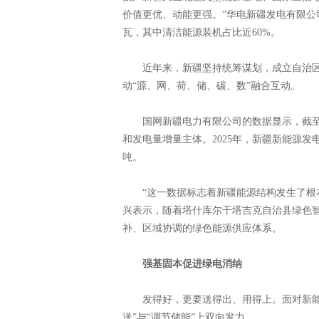
价值更优、动能更强。”华电新疆发电有限公司
瓦，其中清洁能源装机占比近60%。
近年来，新疆坚持统筹谋划，成立自治区
动“源、网、荷、储、碳、数”融合互动。
国网新疆电力有限公司的数据显示，截至20
和发电量增量主体。2025年，新疆新能源发电量
吨。
“这一数据标志着新疆能源结构发生了根本
兴表示，随着塔什库尔干塔吉克自治县绿色
补、区域协调的绿色能源供应体系。
强基固本促进绿电消纳
发得好，更要送得出、用得上。面对新能源
送”与“调节储能”上双向发力。