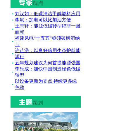
刘汉如：低碳清洁甲醇燃料应用
李斌：加电可以比加油方便
王志轩：能源低碳转型绝非一蹴
而就
福建风电“十五五”亟须破解消纳
与
许芷浩：以良好信用生态护航能
源行
五年规划建议为何首提能源强国
李乐成：加快中国制造绿色低碳
转型
以设备更新为支点 持续更多绿
色动