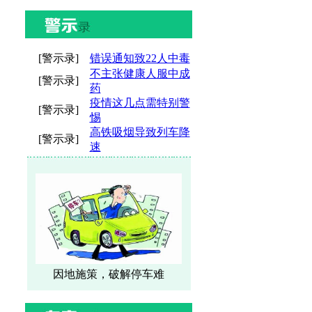
[警示录]
错误通知致22人中毒
不主张健康人服中成
[警示录]
药
疫情这几点需特别警
[警示录]
惕
高铁吸烟导致列车降
[警示录]
速
因地施策，破解停车难