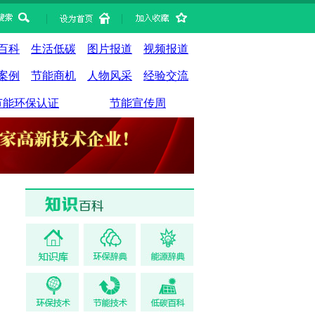
|
|
百科
生活低碳
图片报道
视频报道
案例
节能商机
人物风采
经验交流
节能环保认证
节能宣传周