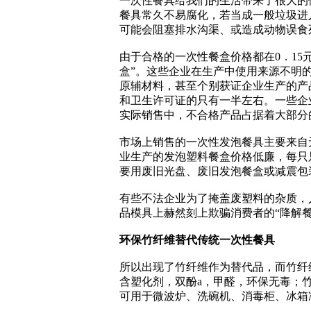
一次性餐具给我们的生活带来了很大的
餐具常久不易腐化，若当成一般垃圾进
可能会阻塞排水沟渠、或造成动物误食
由于合格的一次性餐盒价格都在0．15
盒”。这些企业在生产中使用来源不明
原辅材料，甚至个别获证企业生产的产
和卫生许可证的只有一半左右。一些企
实际销售中，不合格产品占据着大部分
市场上销售的一次性发泡餐具主要来自
业生产的发泡塑料餐盒价格低廉，每只
要用废旧光盘、废旧发泡餐盒或减震包
有些不法企业为了掩盖废塑料的杂质，
品模具上赫然刻上欺骗消费者的“降解餐
环保竹纤维替代传统一次性餐具
所以出现了竹纤维作为替代品，而竹纤
含塑化剂，双酚a，甲醛，环保无毒；
可用于微波炉、洗碗机、消毒柜、冰箱