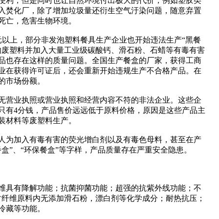
便利，但是同时也让自然环境付出极大的代价，例如塑胶类
入焚化厂，除了增加垃圾量还衍生空气汙染问题，随意弃置
死亡，危害生物环境。
元以上，部分非发泡塑料餐具生产企业也开始违法生产“黑餐
的废塑料并加入大量工业级碳酸钙、滑石粉、石蜡等有毒有害
品也存在这样的质量问题。全国生产餐盒的厂家，获得工商
业在获得许可证后，还会重新开始违规生产不合格产品。在
的市场份额。
无营业执照或营业执照和经营内容不符的非法企业。这些企
只有4分钱，产品售价远远低于原料价格，原因是这些产品主
装材料等废塑料生产。
人为加入有毒有害的荧光增白剂以及有毒色母料，甚至在产
盒”、“环保餐盒”等字样，产品质量存在严重安全隐患。
维具有降解功能；抗菌抑菌功能；超强的抗紫外线功能；不
竹纤维原料内无添加滑石粉，漂白剂等化学成分；耐热抗压；
冷藏等功能。