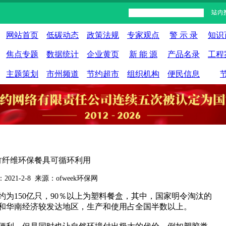
网站首页
低碳动态
政策法规
专家观点
警 示 录
知识
焦点专题
数据统计
企业黄页
新 能 源
产品名录
工程
主题策划
市州频道
节约超市
组织机构
便民信息
竹纤维环保餐具可循环利用
2021-2-8 来源：ofweek环保网
150亿只，90％以上为塑料餐盒，其中，国家明令淘汰的
和华南经济较发达地区，生产和使用占全国半数以上。