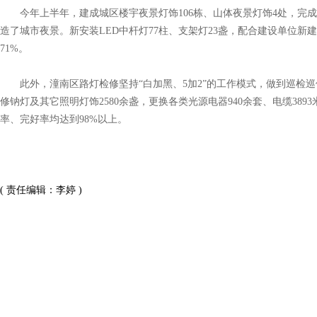
今年上半年，建成城区楼宇夜景灯饰106栋、山体夜景灯饰4处，完成
造了城市夜景。新安装LED中杆灯77柱、支架灯23盏，配合建设单位新建L
71%。
此外，潼南区路灯检修坚持“白加黑、5加2”的工作模式，做到巡检巡
修钠灯及其它照明灯饰2580余盏，更换各类光源电器940余套、电缆389
率、完好率均达到98%以上。
( 责任编辑：李婷 )