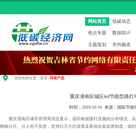
网站首页
低碳动态
焦点专题
数据统计
主题策划
市州频道
您目前的位置：
首页
--
环保产品
重庆潼南区城区led节能型路灯
时间：2019-10-16 来源：国际节
重庆潼南区城市管理局消息显示，该区根据路灯设施的分布情况，实
网格分片、分人包干负责，坚持白天片区巡查及夜间全面巡查制度，做到