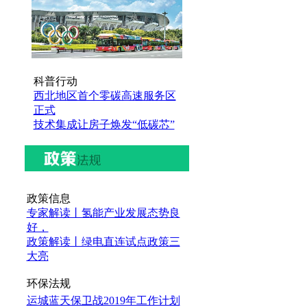
科普行动
西北地区首个零碳高速服务区
正式
技术集成让房子焕发“低碳芯”
政策信息
专家解读丨氢能产业发展态势良
好，
政策解读丨绿电直连试点政策三
大亮
环保法规
运城蓝天保卫战2019年工作计划