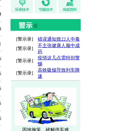
4
8
[警示录]
错误通知致22人中毒
1
不主张健康人服中成
[警示录]
药
疫情这几点需特别警
6
[警示录]
惕
高铁吸烟导致列车降
[警示录]
5
速
5
5
5
因地施策，破解停车难