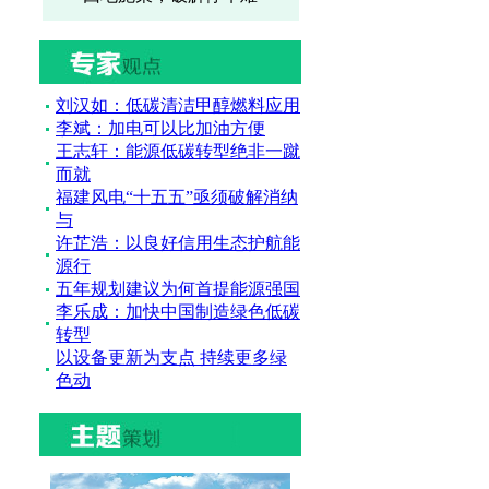
刘汉如：低碳清洁甲醇燃料应用
李斌：加电可以比加油方便
王志轩：能源低碳转型绝非一蹴
而就
福建风电“十五五”亟须破解消纳
与
许芷浩：以良好信用生态护航能
源行
五年规划建议为何首提能源强国
李乐成：加快中国制造绿色低碳
转型
以设备更新为支点 持续更多绿
色动