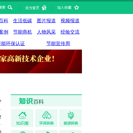
|
|
百科
生活低碳
图片报道
视频报道
案例
节能商机
人物风采
经验交流
节能环保认证
节能宣传周
7
2
0