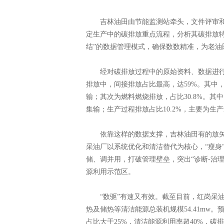
吉林油田由节能监测站牵头，文件评审和
定生产中的碳排放重点流程，分析其碳排放
结”的数据管理模式，确保数数精准，为老油
经对碳排放过程中的原始资料、数据进行细
排放中，间接排放占比最高，达59%。其中
输；其次为燃料燃烧排放，占比30.8%。其
集输；生产过程排放占比10.2%，主要为生
依靠这样的数据支撑，吉林油田有的放矢
采油厂以系统优化和清洁替代为核心，“瘦身
储、调并用，打破管理壁垒，突出“诊断-治
源利用示范区。
“数驱”有速又有效。截至目前，红岗采油
热及储热等清洁能源总装机规模54.41mw
占比大于25%，清洁能源利用率超40%，碳排