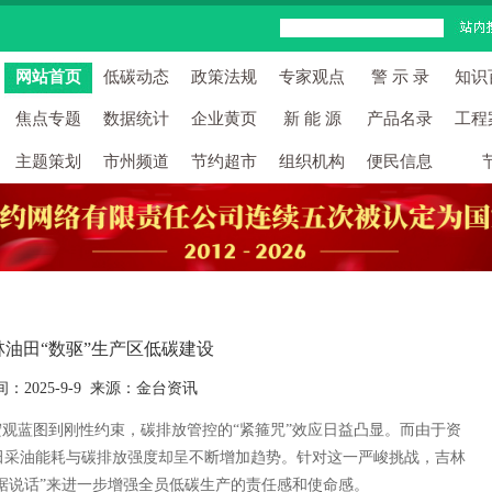
网站首页
低碳动态
政策法规
专家观点
警 示 录
知识
焦点专题
数据统计
企业黄页
新 能 源
产品名录
工程
主题策划
市州频道
节约超市
组织机构
便民信息
林油田“数驱”生产区低碳建设
间：2025-9-9 来源：金台资讯
观蓝图到刚性约束，碳排放管控的“紧箍咒”效应日益凸显。而由于资
田采油能耗与碳排放强度却呈不断增加趋势。针对这一严峻挑战，吉林
数据说话”来进一步增强全员低碳生产的责任感和使命感。