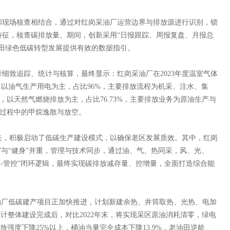
现场核查相结合，通过对红岗采油厂运营边界与排放源进行识别，锁
特征，核查碳排放量。期间，创新采用“日报跟踪、周报复盘、月报总
田绿色低碳转型发展提供有效的数据指引。
致追踪、统计与核算，最终显示：红岗采油厂在2023年度温室气体
，以油气生产用电为主，占比96%，主要排放流程为机采、注水、集
中，以天然气燃烧排放为主，占比76.73%，主要排放业务为原油生产与
产过程中的甲烷逸散与放空。
，积极启动了低碳生产建设模式，以确保老区发展质效。其中，红岗
”与“健身”并重，管理与技术同步，通过油、气、热同采，风、光、
理-管控”闭环逻辑，最终实现碳排放减存量、控增量，全面打造综合能
厂低碳建产项目正加快推进，计划新建余热、井筒取热、光热、电加
。预计整体建设完成后，对比2022年末，将实现采区原油消耗清零，绿电
放强度下降25%以上，桶油当量完全成本下降13.9%，老油田逆龄