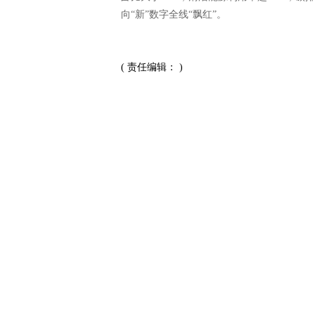
向“新”数字全线“飘红”。
( 责任编辑： )