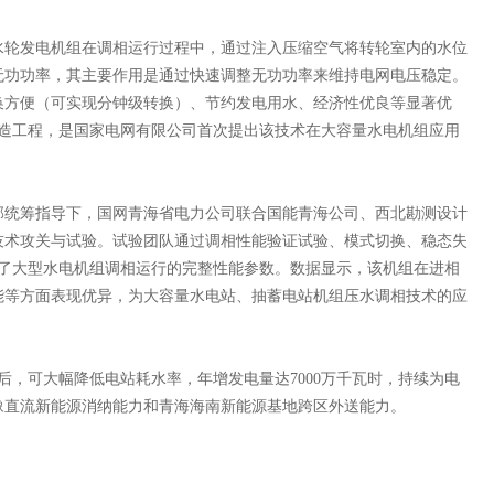
轮发电机组在调相运行过程中，通过注入压缩空气将转轮室内的水位
无功功率，其主要作用是通过快速调整无功功率来维持电网电压稳定。
换方便（可实现分钟级转换）、节约发电用水、经济性优良等显著优
改造工程，是国家电网有限公司首次提出该技术在大容量水电机组应用
统筹指导下，国网青海省电力公司联合国能青海公司、西北勘测设计
技术攻关与试验。试验团队通过调相性能验证试验、模式切换、稳态失
取了大型水电机组调相运行的完整性能参数。数据显示，该机组在进相
能等方面表现优异，为大容量水电站、抽蓄电站机组压水调相技术的应
，可大幅降低电站耗水率，年增发电量达7000万千瓦时，持续为电
豫直流新能源消纳能力和青海海南新能源基地跨区外送能力。