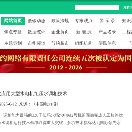
网站首页
低碳动态
政策法规
专家观点
警 示 录
知识
焦点专题
数据统计
企业黄页
新 能 源
产品名录
工程
主题策划
市州频道
节约超市
组织机构
便民信息
次应用大型水电机组压水调相技术
2025-6-12 来源：《中国电力报》
调相能力最强的330千伏玛尔挡水电站2号机组圆满完成人工短路扰
压水调相运行技术领域取得重大突破，多项技术指标达到国际领先水