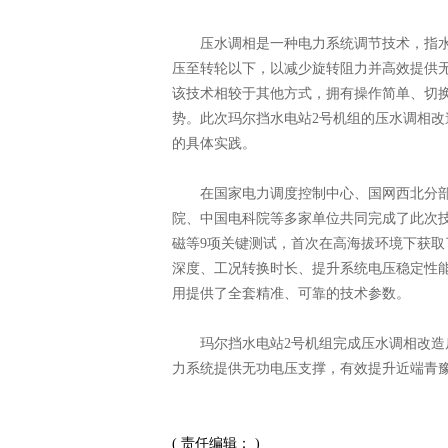
压水调相是一种电力系统调节技术，指水
压至转轮以下，以减少旋转阻力并高效提供
该技术相较于其他方式，拥有操作简单、切
势。此次玛尔挡水电站2号机组的压水调相
的具体实践。
在国家电力调度控制中心、国网西北分部
院、中国电科院等多家单位共同完成了此次
磁等9项关键测试，首次在高海拔环境下获
深度、工况转换时长、提升系统电压稳定性
用提供了全套精准、可靠的技术参数。
玛尔挡水电站2号机组完成压水调相改造后
力系统提供无功电压支撑，有效提升近端青
( 责任编辑： )