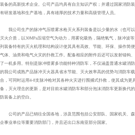
装备的高新技术企业。公司产品均具有自主知识产权；并通过国家消防装
有研发基地和生产基地，具有雄厚的技术力量和高级管理人员。
我公司生产的脉冲气压喷雾水枪灭火系列装备是以少量的水（也可以
灭火介质，以30MPa压缩空气为动力，用雾化吸热，隔绝氧气，脉冲波
列装备特有的灭火机理和结构设计使其具有高效、节能、环保、操作简便
气体、油类和电气火灾的扑救工作。配备相应的附件后还可以发射锚钩、
了一机多用。特别是脉冲喷雾多功能特种消防车，不仅涵盖普通水罐消防
的我公司成熟产品脉冲灭火器具省水节能、灭火效率高的优势与消防车
合，可同时运用4-8支脉冲枪对其各种火灾进行围捕式扑救，使其成为更
备，灭火理念的更新，是对目前水罐消防车和部分泡沫消防车更新换代的
防装备上的空白。
公司的产品已销往全国各地，涉及范围包括公安部队、国家机关、森
企事业单位等重要消防部门，并且还出口东南亚部分国家。