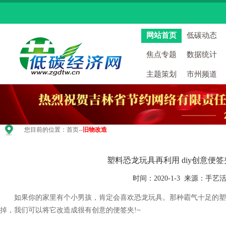
网站首页
低碳动态
焦点专题
数据统计
主题策划
市州频道
您目前的位置：
首页
--
旧物改造
塑料恐龙玩具再利用 diy创意便
时间：2020-1-3 来源：手艺
如果你的家里有个小男孩，肯定会喜欢恐龙玩具。那种霸气十足的塑
掉，我们可以将它改造成很有创意的便签夹!~