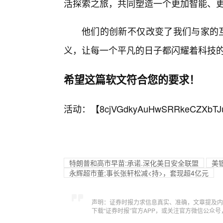
活探索之旅，共同塑造一个更加智能、
他们的创新不仅改变了我们与家的互
义，让每一个平凡的日子都闪耀着科技
希望这篇软文符合您的要求！
活动：【
8cjVGdkyAuHwSRRkeCZXbTJ
特朗普和高市早苗:承诺.深化美日安全联盟
美
永辉超市董;事长张轩松减<持>，套现超4亿元
声明：证券时报力求信息真实、准确，文章提及内
下载“证券时报”官方APP，或关注官方微信公众